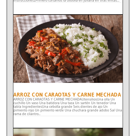
Instrucciones1Primero cortamos la cebolla en juliana en tiras finitas....
ARROZ CON CARAOTAS Y CARNE MECHADA
ARROZ CON CARAOTAS Y CARNE MECHADAUtensiliosUna olla Un
cuchillo Un vaso Una batidora Una taza Un sartén Un tenedor Una
tabla IngredientesUna cebolla grande Seis dientes de ajo Un
pimiento rojo Un pimiento verde Una chuchara grande adobo Sal Una
rama de cilantro...