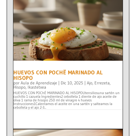
HUEVOS CON POCHË MARINADO AL
HISOPO
por
Aula de Aprendizaje
|
Dic 10, 2025
|
Ajo
,
Errezeta
,
Hisopo
,
Ikastetxea
HUEVOS CON POChÉ MARINADO AL HISOPOUtensiliosuna sartén un
cuchillo 1 cazuela Ingredientes2 cebolleta 1 diente de ajo aceite de
oliva 1 rama de hisopo 250 ml de vinagre 4 huevos
Instrucciones1Calentamos el aceite en una sartén y salteamos la
cebolleta y el ajo 2-3...