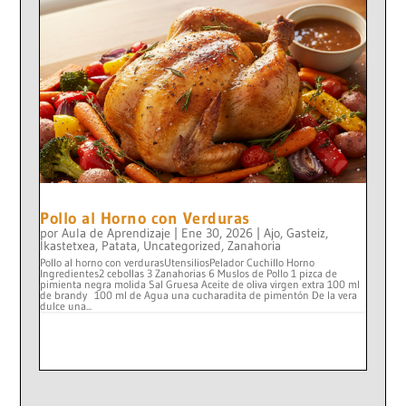
Pollo al Horno con Verduras
por
Aula de Aprendizaje
|
Ene 30, 2026
|
Ajo
,
Gasteiz
,
Ikastetxea
,
Patata
,
Uncategorized
,
Zanahoria
Pollo al horno con verdurasUtensiliosPelador Cuchillo Horno
Ingredientes2 cebollas 3 Zanahorias 6 Muslos de Pollo 1 pizca de
pimienta negra molida Sal Gruesa Aceite de oliva virgen extra 100 ml
de brandy 100 ml de Agua una cucharadita de pimentón De la vera
dulce una...