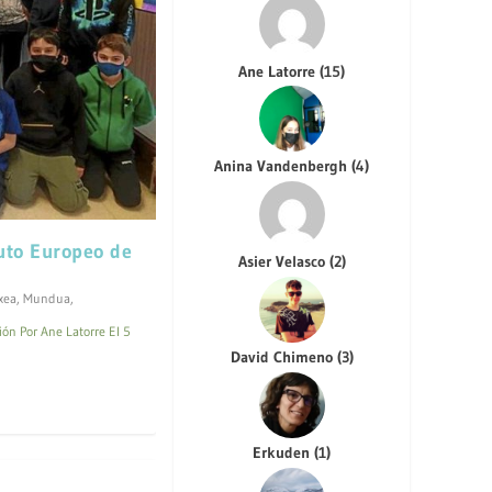
Ane Latorre
(
15
)
Anina Vandenbergh
(
4
)
tuto Europeo de
Asier Velasco
(
2
)
xea
,
Mundua
,
ión Por Ane Latorre El 5
David Chimeno
(
3
)
Erkuden
(
1
)