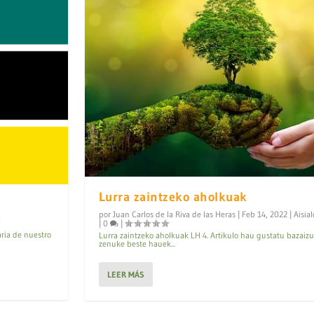
Lurra zaintzeko aholkuak
por
Juan Carlos de la Riva de las Heras
|
Feb 14, 2022
|
Aisial
|
0
|
aria de nuestro
Lurra zaintzeko aholkuak LH 4. Artikulo hau gustatu bazaiz
zenuke beste hauek...
LEER MÁS