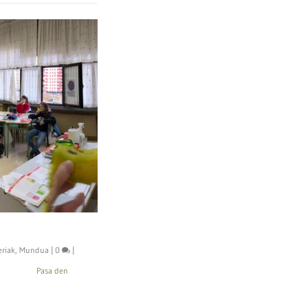
eriak
,
Mundua
|
0
|
rrikarak Pasa den