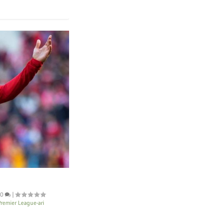
0
|
remier League-ari