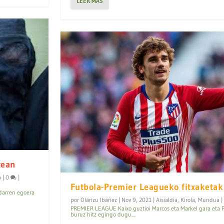
LEER MÁS
tean
a
|
0
|
Futbola-Premier Leagueko fitxaketak
ndarren egoera
por
Olárizu Ibáñez
|
Nov 9, 2021
|
Aisialdia
,
Kirola
,
Mundua
|
PREMIER LEAGUE Kaixo guztioi Marcos eta Markel gara eta P
buruz hitz egingo dugu....