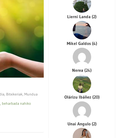
Lierni Landa
(
2
)
Mikel Galdos
(
4
)
Nerea
(
24
)
dia
,
Bitxikeriak
,
Mundua
Olárizu Ibáñez
(
20
)
u, beharbada nahiko
Unai Angulo
(
2
)