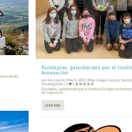
Escolapios, galardonado por el Insti
Innovación
 izena dauka,
por
Ane Latorre
|
May 9, 2022
|
Blog Colegio
,
Gasteiz
,
Ikastet
Uncategorized
|
0
|
Escolapios, galardonado por el Instituto Europeo de Innovac
de mayo en el...
LEER MÁS