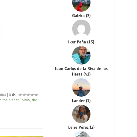
Gaizka
(
3
)
Iker Peña
(
15
)
Juan Carlos de la Riva de las
Heras
(
41
)
dua
|
0
|
n the planet Chitón, the
Lander
(
1
)
Leire Pérez
(
2
)