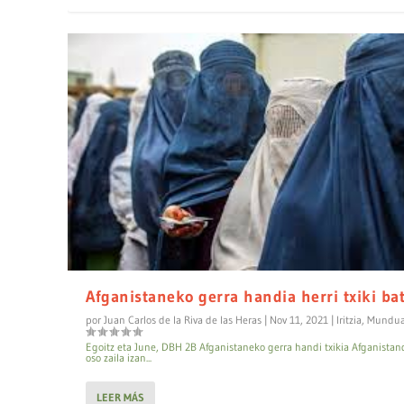
Afganistaneko gerra handia herri txiki ba
por
Juan Carlos de la Riva de las Heras
|
Nov 11, 2021
|
Iritzia
,
Mundu
Egoitz eta June, DBH 2B Afganistaneko gerra handi txikia Afganista
oso zaila izan...
LEER MÁS