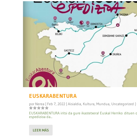
EUSKARABENTURA
por
Nerea
|
Feb 7, 2022
|
Aisialdia
,
Kultura
,
Mundua
,
Uncategorized
|
EUSKARABENTURA iritsi da gure ikastetxera! Euskal Herriko dituen 
espedizioa da...
LEER MÁS