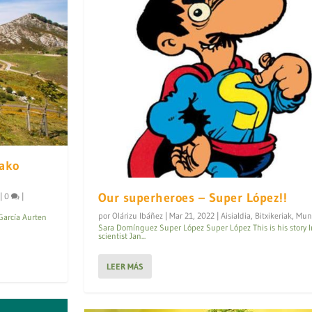
ako
Our superheroes – Super López!!
|
0
|
por
Olárizu Ibáñez
|
Mar 21, 2022
|
Aisialdia
,
Bitxikeriak
,
Mun
García Aurten
Sara Domínguez Super López Super López This is his story I
scientist Jan...
LEER MÁS