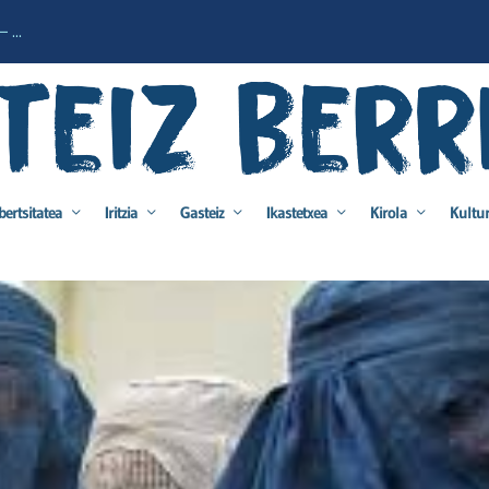
 ...
bertsitatea
Iritzia
Gasteiz
Ikastetxea
Kirola
Kultu