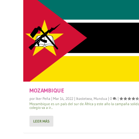
MOZAMBIQUE
por
Iker Peña
|
Mar 14, 2022
|
Ikastetxea
,
Mundua
|
0
|
Mozambique es un país del sur de África y este año la campaña solid
colegio va a ir...
LEER MÁS