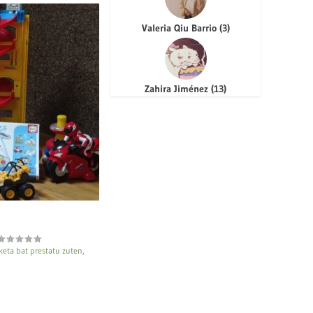
Valeria Qiu Barrio
(
3
)
Zahira Jiménez
(
13
)
lketa bat prestatu zuten,