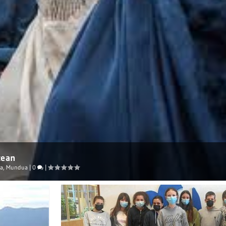
tean
ia
,
Mundua
|
0
|