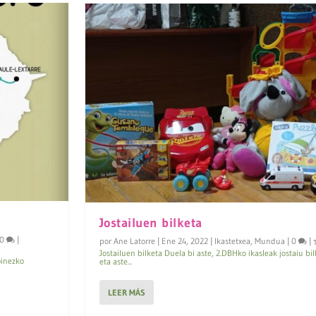
Jostailuen bilketa
0
|
por
Ane Latorre
|
Ene 24, 2022
|
Ikastetxea
,
Mundua
|
0
|
Jostailuen bilketa Duela bi aste, 2.DBHko ikasleak jostaiu bi
oinezko
eta aste...
LEER MÁS