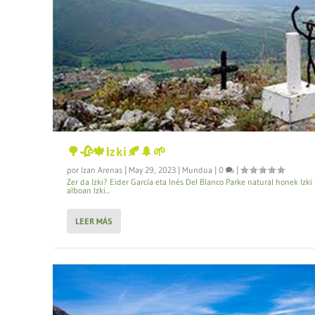
🌳🥀🍁Izki🍂🌲🌱
por
Izan Arenas
|
May 29, 2023
|
Mundua
|
0
|
Zer da Izki? Eider García eta Inés Del Blanco Parke natural honek Izki
alboan Izki...
LEER MÁS
Proyectos Aukera y Ojalá