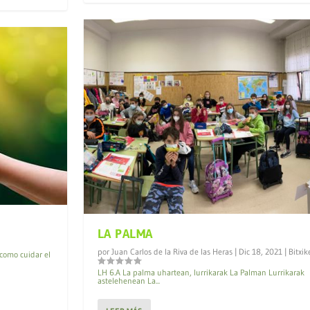
LA PALMA
por
Juan Carlos de la Riva de las Heras
|
Dic 18, 2021
|
Bitxik
como cuidar el
LH 6.A La palma uhartean, lurrikarak La Palman Lu
astelehenean La...