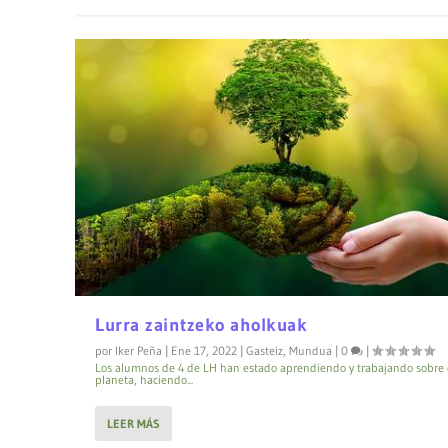
Lurra zaintzeko aholkuak
por
Iker Peña
|
Ene 17, 2022
|
Gasteiz
,
Mundua
|
0
|
Los alumnos de 4 de LH han estado aprendiendo y trabajando sobre 
planeta, haciendo...
LEER MÁS