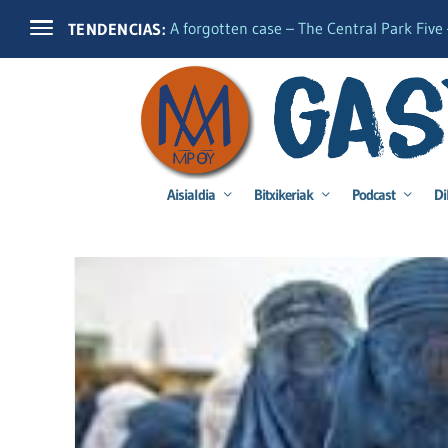
A forgotten case – The Central Park Five –
TENDENCIAS:
Aisialdia
Bitxikeriak
Podcast
Di
Categoría:
Mundua