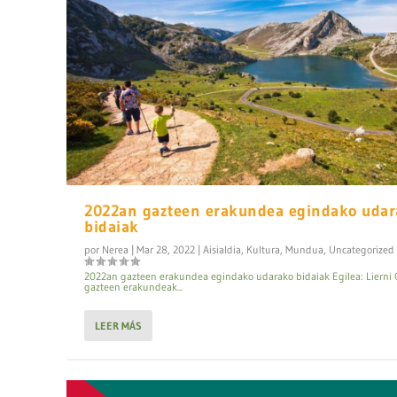
Publicado por
Iker Peña
|
Dic 18, 2020
|
Mundua
|
0
|
2022an gazteen erakundea egindako udar
bidaiak
por
Nerea
|
Mar 28, 2022
|
Aisialdia
,
Kultura
,
Mundua
,
Uncategorized
2022an gazteen erakundea egindako udarako bidaiak Egilea: Lierni 
gazteen erakundeak...
LEER MÁS