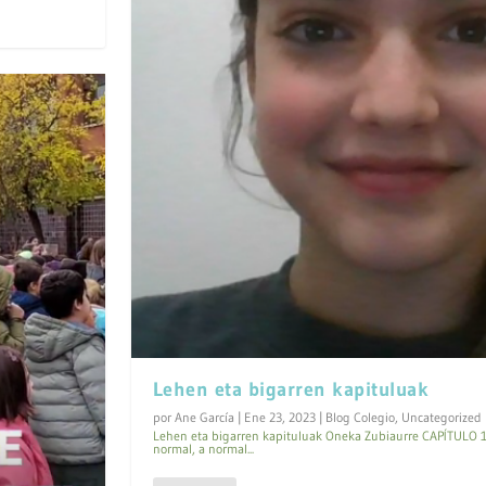
Lehen eta bigarren kapituluak
por
Ane García
|
Ene 23, 2023
|
Blog Colegio
,
Uncategorized
Lehen eta bigarren kapituluak Oneka Zubiaurre CAPÍTULO 1 E
normal, a normal...