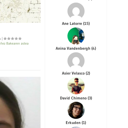
Ane Latorre
(
15
)
|
añez Bakearen astea
Anina Vandenbergh
(
4
)
Asier Velasco
(
2
)
David Chimeno
(
3
)
Erkuden
(
1
)