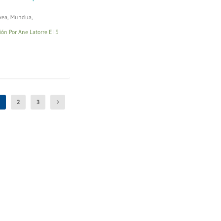
xea
,
Mundua
,
ión Por Ane Latorre El 5
1
2
3