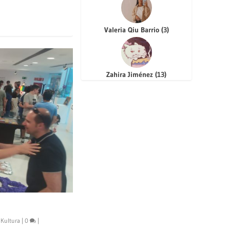
Valeria Qiu Barrio
(
3
)
Zahira Jiménez
(
13
)
,
Kultura
|
0
|