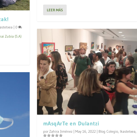
LEER MÁS
zak!
kastetxea
|
0
ai Zubia (5.A)
mAsqArTe en Dulantzi
por
Zahira Jiménez
|
May 16, 2022
|
Blog Colegio
,
Ikastetxea