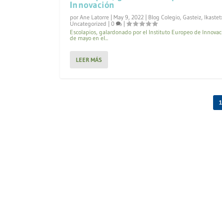
Innovación
por
Ane Latorre
|
May 9, 2022
|
Blog Colegio
,
Gasteiz
,
Ikastet
Uncategorized
|
0
|
Escolapios, galardonado por el Instituto Europeo de Innovac
de mayo en el...
LEER MÁS