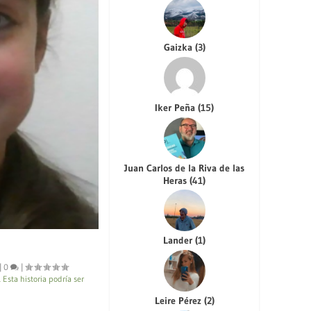
Gaizka
(
3
)
Iker Peña
(
15
)
Juan Carlos de la Riva de las
Heras
(
41
)
Lander
(
1
)
|
0
|
sta historia podría ser
Leire Pérez
(
2
)