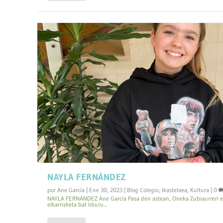
NAYLA FERNÁNDEZ
por
Ane García
|
Ene 30, 2023
|
Blog Colegio
,
Ikastetxea
,
Kultura
|
0
NAYLA FERNÁNDEZ Ane García Pasa den astean, Oneka Zubiaurreri e
elkarrizketa bat liburu...