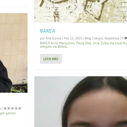
BAKEA
por
Ane García
|
Feb 13, 2023
|
Blog Colegio
,
Ikastetxea
|
0
BAKEA Anne Marquínez, Paula Díez, Unai Zubia eta Unai Ib
ailegatu da. Bakea...
LEER MÁS
|
gin genion