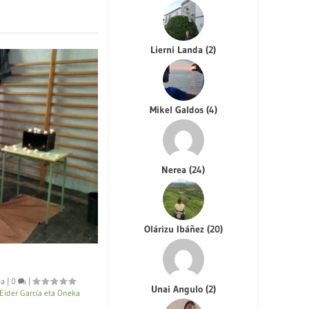
Lierni Landa
(
2
)
Mikel Galdos
(
4
)
Nerea
(
24
)
Olárizu Ibáñez
(
20
)
ea
|
0
|
Unai Angulo
(
2
)
 Eider García eta Oneka