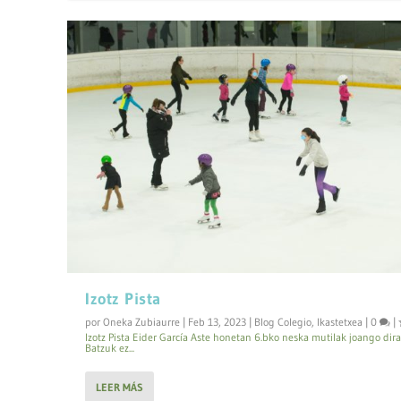
Izotz Pista
por
Oneka Zubiaurre
|
Feb 13, 2023
|
Blog Colegio
,
Ikastetxea
|
0
|
Izotz Pista Eider García Aste honetan 6.bko neska mutilak joango dira 
Batzuk ez...
LEER MÁS