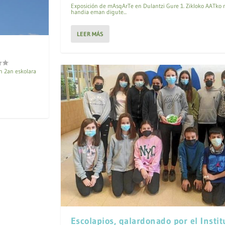
Exposición de mAsqArTe en Dulantzi Gure 1. Zikloko AATko 
handia eman digute...
LEER MÁS
n 2an eskolara
Escolapios, galardonado por el Insti