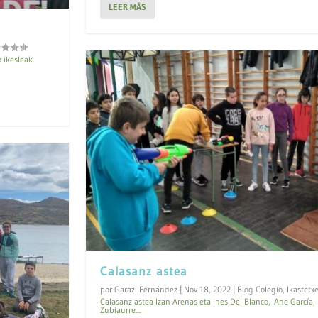
LEER MÁS
 ikasleak.
Calasanz astea
por
Garazi Fernández
|
Nov 18, 2022
|
Blog Colegio
,
Ikastetx
Calasanz astea Izan Arenas eta Ines Del Blanco, Ane García,
Zubiaurre....