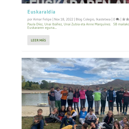
Euskaraldia
por
Aimar Felipe
|
Nov 18, 2022
|
Blog Colegio
,
Ikastetxea
|
0
|
Paula Díez, Unai Ibáñez, Unai Zubia eta Anne Marquínez. 5B mailako
Euskararen eguna....
LEER MÁS