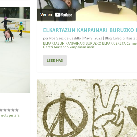
ELKARTAZUN KANPAINARI BURUZKO 
por
Noa Sáez de Castillo
|
May 9, 2023
|
Blog Colegio
,
Ikaste
ELKARTASUN KANPAINARI BURUZKO ELKARRIZKETA Carmen,
Garazi Aurtengo kanpainan inoiz...
LEER MÁS
izotz pistara.