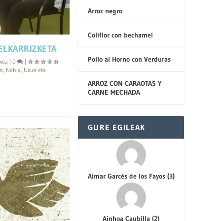
Arroz negro
Coliflor con bechamel
ELKARRIZKETA
Pollo al Horno con Verduras
txea
|
0
|
 Nahia, Uxue eta
ARROZ CON CARAOTAS Y
CARNE MECHADA
GURE EGILEAK
Aimar Garcés de los Fayos
(
3
)
Ainhoa Caubilla
(
2
)