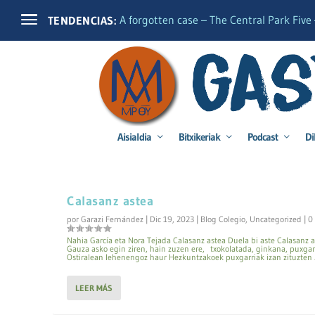
A forgotten case – The Central Park Five –
TENDENCIAS:
Aisialdia
Bitxikeriak
Podcast
Di
Categoría:
Blog Colegio
Calasanz astea
por
Garazi Fernández
|
Dic 19, 2023
|
Blog Colegio
,
Uncategorized
|
0
Nahia García eta Nora Tejada Calasanz astea Duela bi aste Calasanz a
Gauza asko egin ziren, hain zuzen ere, txokolatada, ginkana, puxga
Ostiralean lehenengoz haur Hezkuntzakoek puxgarriak izan zituzten ..
LEER MÁS