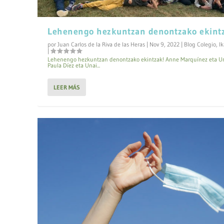
Lehenengo hezkuntzan denontzako ekint
por
Juan Carlos de la Riva de las Heras
|
Nov 9, 2022
|
Blog Colegio
,
I
|
Lehenengo hezkuntzan denontzako ekintzak! Anne Marquínez eta Un
Paula Díez eta Unai...
LEER MÁS