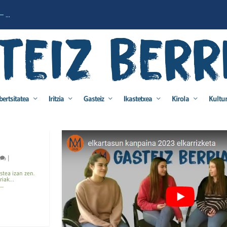
 ...
bertsitatea
Iritzia
Gasteiz
Ikastetxea
Kirola
Kultu
|
stea izan zen.
rriak…
..