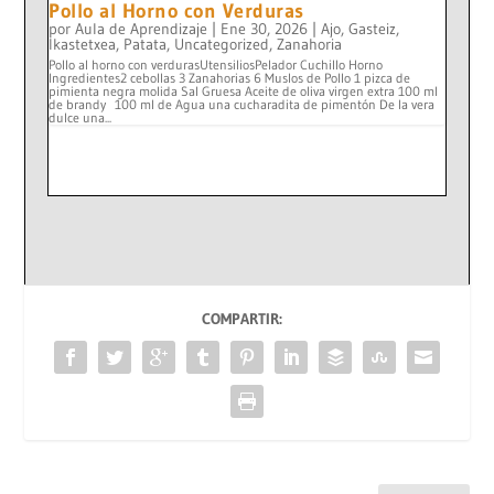
Pollo al Horno con Verduras
por
Aula de Aprendizaje
|
Ene 30, 2026
|
Ajo
,
Gasteiz
,
Ikastetxea
,
Patata
,
Uncategorized
,
Zanahoria
Pollo al horno con verdurasUtensiliosPelador Cuchillo Horno
Ingredientes2 cebollas 3 Zanahorias 6 Muslos de Pollo 1 pizca de
pimienta negra molida Sal Gruesa Aceite de oliva virgen extra 100 ml
de brandy 100 ml de Agua una cucharadita de pimentón De la vera
dulce una...
COMPARTIR: