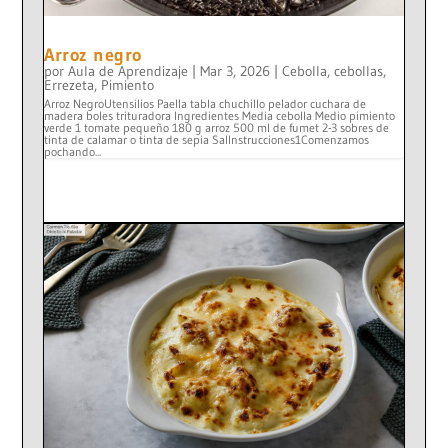
Arroz negro
por
Aula de Aprendizaje
|
Mar 3, 2026
|
Cebolla
,
cebollas
,
Errezeta
,
Pimiento
Arroz NegroUtensilios Paella tabla chuchillo pelador cuchara de
madera boles trituradora Ingredientes Media cebolla Medio pimiento
verde 1 tomate pequeño 180 g arroz 500 ml de fumet 2-3 sobres de
tinta de calamar o tinta de sepia SalInstrucciones1Comenzamos
pochando...