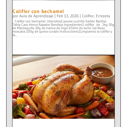
Coliflor con bechamel
por
Aula de Aprendizaje
|
Feb 13, 2026
|
Coliflor
,
Errezeta
Coliflor con bechamel UtensiliosCazuela cuchillo Sartén Barillas
Tabla Cazo Horno Rayador Bandeja Ingredientes1 coliflor de 1kg 30g
de Mantequilla 30g de harina de trigo 650ml de leche Sal Nuez
moscada 100g de queso curado Instrucciones1Limpiamos la coliflor y
la...