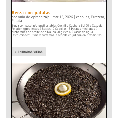
Berza con patatas
por
Aula de Aprendizaje
|
Mar 13, 2026
|
cebollas
,
Errezeta
,
Patata
Berza con patatasUtensiliostablas Cuchillo Cuchara Bol Olla Cazuela
PeladorIngredientes 2 Berzas 2 Cebollas 6 Patatas medianas 4
cucharadas de aceite de oliva sal al gusto 4-5 vasos de agua
Instrucciones1Primero cortamos la cebolla en juliana en tiras finitas....
ENTRADAS VIEJAS