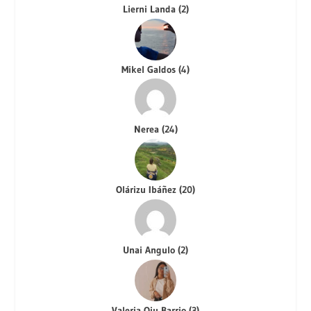
Lierni Landa
(
2
)
Mikel Galdos
(
4
)
Nerea
(
24
)
Olárizu Ibáñez
(
20
)
Unai Angulo
(
2
)
Valeria Qiu Barrio
(
3
)