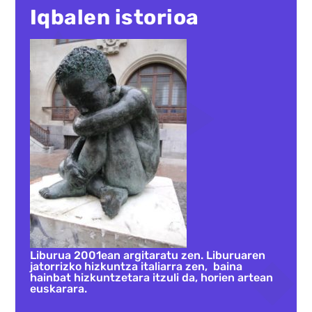
Iqbalen istorioa
Liburua 2001ean argitaratu zen. Liburuaren
jatorrizko hizkuntza italiarra zen, baina
hainbat hizkuntzetara itzuli da, horien artean
euskarara.