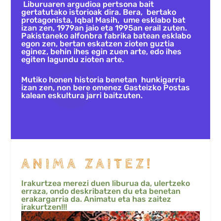
Liburuaren argudioa pertsona bait
gertatutako istorioak dira. Bera, bertako
protagonista, Iqbal Masih, ume esklabo bat
izan zen, 1979an jaio eta 1995an erail zuten.
Pakistaneko alfonbra fabrika batean esklabo
egon zen, bertan eskatzen zioten guztia
eginez, behin ihes egin zuen arte, edo ihes
egiten lagundu zioten arte.
Mutiko honen historia benetan hunkigarria
izan zen, non bere omenez Gasteizko Postas
kalean eskultura jarri baitzuten.
ANIMA ZAITEZ!
Irakurtzea merezi duen liburua da, ulertzeko
erraza, ondo deskribatzen du eta benetan
erakargarria da. Animatu eta has zaitez
irakurtzen!!!