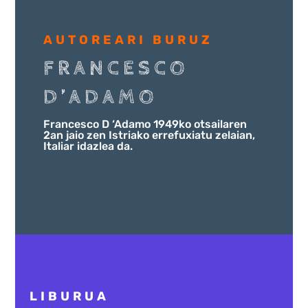
AUTOREARI BURUZ
FRANCESCO
D’ADAMO
Francesco
D ‘
Adamo
1949ko otsailaren
2a
n jaio
zen
Istria
ko errefuxiatu zelaian,
I
taliar idazlea da.
LIBURUA