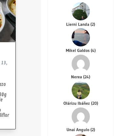
Lierni Landa
(
2
)
Mikel Galdos
(
4
)
 13,
Nerea
(
24
)
Cazo
 30g
de
Olárizu Ibáñez
(
20
)
o
iflor
Unai Angulo
(
2
)