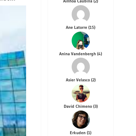
Ainhoa Caubilla
(
2
)
Ane Latorre
(
15
)
Anina Vandenbergh
(
4
)
Asier Velasco
(
2
)
David Chimeno
(
3
)
Erkuden
(
1
)