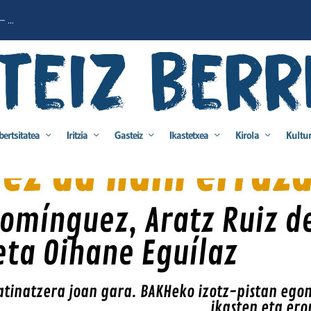
 ...
bertsitatea
Iritzia
Gasteiz
Ikastetxea
Kirola
Kultu
ez da hain erraza
Domínguez, Aratz Ruiz d
 eta Oihane Eguílaz
atinatzera joan gara. BAKHeko izotz-pistan ego
ikasten eta ero