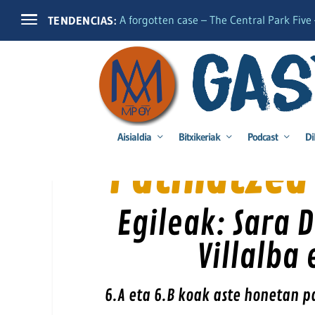
A forgotten case – The Central Park Five –
TENDENCIAS:
Aisialdia
Bitxikeriak
Podcast
Di
Patinatzea 
Egileak: Sara 
Villalba
6.A eta 6.B koak aste honetan p