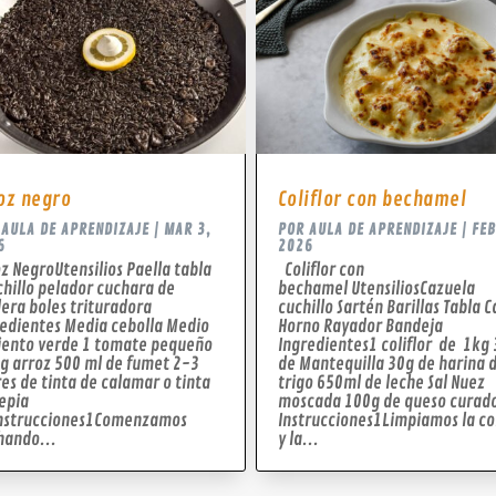
oz negro
Coliflor con bechamel
R
AULA DE APRENDIZAJE
|
MAR 3,
POR
AULA DE APRENDIZAJE
|
FEB
6
2026
z NegroUtensilios Paella tabla
Coliflor con
hillo pelador cuchara de
bechamel UtensiliosCazuela
era boles trituradora
cuchillo Sartén Barillas Tabla 
edientes Media cebolla Medio
Horno Rayador Bandeja
iento verde 1 tomate pequeño
Ingredientes1 coliflor de 1kg
g arroz 500 ml de fumet 2-3
de Mantequilla 30g de harina 
es de tinta de calamar o tinta
trigo 650ml de leche Sal Nuez
epia
moscada 100g de queso curad
Instrucciones1Comenzamos
Instrucciones1Limpiamos la col
hando...
y la...