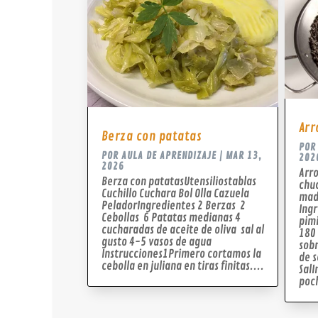
Arr
Berza con patatas
PO
POR
AULA DE APRENDIZAJE
|
MAR 13,
202
2026
Arro
Berza con patatasUtensiliostablas
chuc
Cuchillo Cuchara Bol Olla Cazuela
mad
PeladorIngredientes 2 Berzas 2
Ingr
Cebollas 6 Patatas medianas 4
pim
cucharadas de aceite de oliva sal al
180 
gusto 4-5 vasos de agua
sobr
Instrucciones1Primero cortamos la
de s
cebolla en juliana en tiras finitas....
Sal
poc