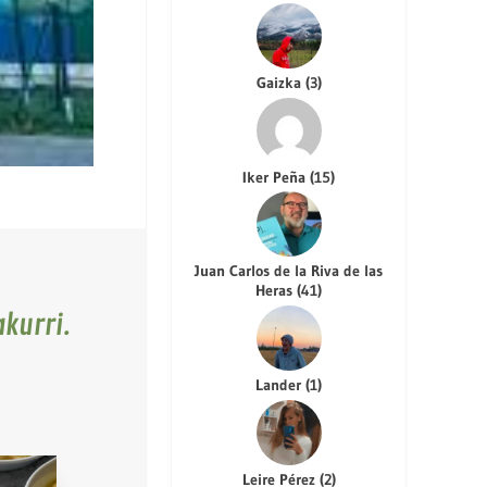
Gaizka
(
3
)
Iker Peña
(
15
)
Juan Carlos de la Riva de las
Heras
(
41
)
kurri.
Lander
(
1
)
Leire Pérez
(
2
)