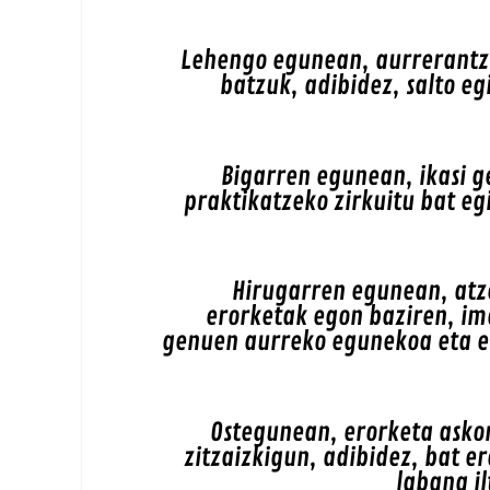
Lehengo egunean, aurrerantz 
batzuk, adibidez, salto e
Bigarren egunean, ikasi g
praktikatzeko zirkuitu bat eg
Hirugarren egunean, atze
erorketak egon baziren, ima
genuen aurreko egunekoa eta e
Ostegunean, erorketa askor
zitzaizkigun, adibidez, bat er
labana i