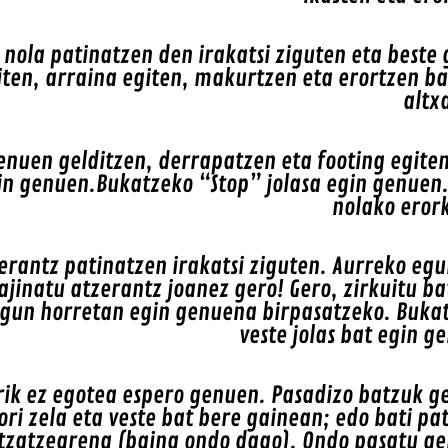
nola patinatzen den irakatsi ziguten eta beste
giten, arraina egiten, makurtzen eta erortzen b
altx
enuen gelditzen, derrapatzen eta footing egiten
in genuen.Bukatzeko “Stop” jolasa egin genuen.
nolako eror
rantz patinatzen irakatsi ziguten. Aurreko eg
jinatu atzerantz joanez gero! Gero, zirkuitu ba
gun horretan egin genuena birpasatzeko. Buka
veste jolas bat egin g
ik ez egotea espero genuen. Pasadizo batzuk g
ori zela eta veste bat bere gainean; edo bati pa
ltzatzearena (baina ondo dago). Ondo pasatu g