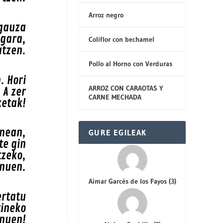
Arroz negro
 gauza
agara,
Coliflor con bechamel
atzen.
Pollo al Horno con Verduras
. Hori
ARROZ CON CARAOTAS Y
 A zer
CARNE MECHADA
ketak!
unean,
GURE EGILEAK
te gin
tzeko,
enuen.
Aimar Garcés de los Fayos
(
3
)
ertatu
tineko
enuen!