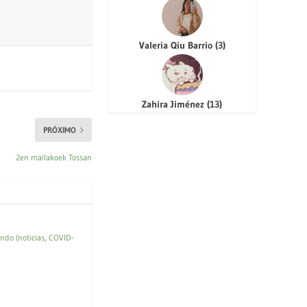
Valeria Qiu Barrio
(
3
)
Zahira Jiménez
(
13
)
PRÓXIMO
2en mailakoek Tossan
undo (noticias, COVID-