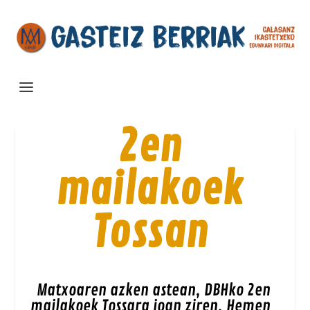
2en
mailakoek
Tossan
Matxoaren azken astean, DBHko 2en
mailakoek Tossara joan ziren. Hemen