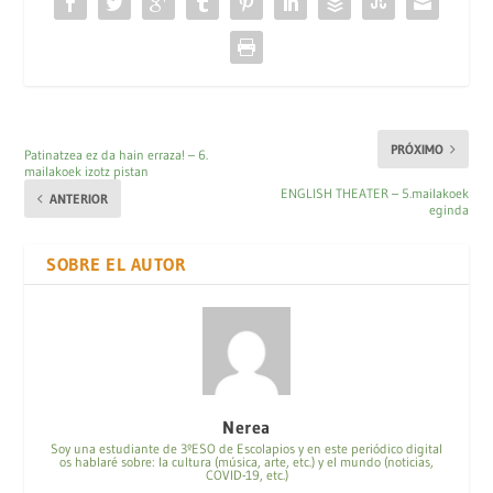
PRÓXIMO
Patinatzea ez da hain erraza! – 6.
mailakoek izotz pistan
ENGLISH THEATER – 5.mailakoek
ANTERIOR
eginda
SOBRE EL AUTOR
Nerea
Soy una estudiante de 3ºESO de Escolapios y en este periódico digital
os hablaré sobre: la cultura (música, arte, etc.) y el mundo (noticias,
COVID-19, etc.)