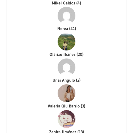
Mikel Galdos
(
4
)
Nerea
(
24
)
Olárizu Ibáñez
(
20
)
Unai Angulo
(
2
)
Valeria Qiu Barrio
(
3
)
Zahira Jiménez
(
13
)