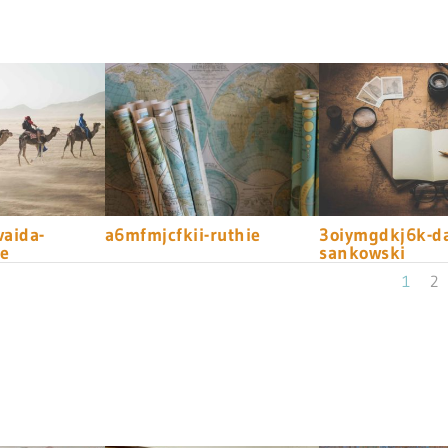
vaida-
a6mfmjcfkii-ruthie
3oiymgdkj6k-da
e
sankowski
1
2