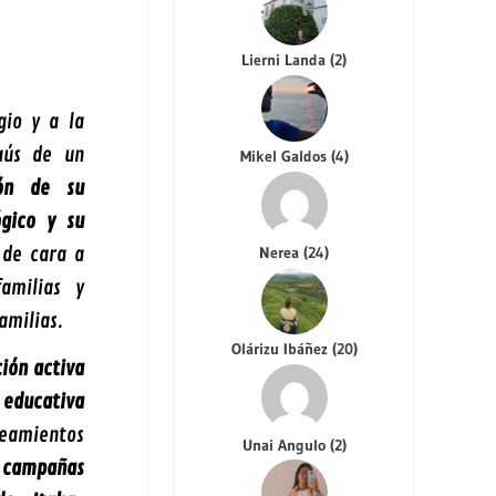
Lierni Landa
(
2
)
gio y a la
aús de un
Mikel Galdos
(
4
)
ión de su
ógico y su
Nerea
(
24
)
d
de cara a
familias y
amilias.
Olárizu Ibáñez
(
20
)
ción activa
 educativa
mientos
Unai Angulo
(
2
)
s
campañas