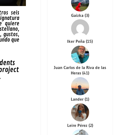
ros seis
Gaizka
(
3
)
ignatura
e quiere
stellano,
 gustos,
mundo que
Iker Peña
(
15
)
udents
Juan Carlos de la Riva de las
project
Heras
(
41
)
.
Lander
(
1
)
Leire Pérez
(
2
)