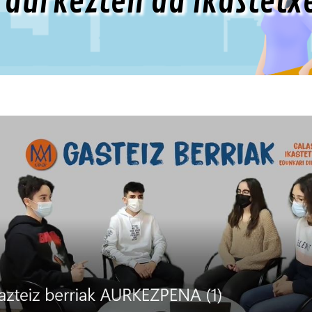
k aurkezten da ikastetx