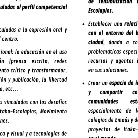
de sensibilización 
uladas al perfil competencial
Escolapios.
Establecer una
relaci
culadas a la expresión oral y
con el entorno del b
l centro.
ciudad
, dando a co
problemáticas específ
ional: la educación en el uso
recursos y agentes 
n (prensa escrita, redes
en sus soluciones.
ento crítico y transformador,
ón y publicación, la libertad
Crear un
espacio de i
vo, etc…
y compartir co
comunidades estud
s vinculados con los desafíos
especialmente de 
taka-Escolapios, Movimiento
colegios de Emaús y d
ones.
proyectos de Itaka-
ca y visual y a tecnologías de