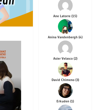
ean
Ane Latorre
(
15
)
Anina Vandenbergh
(
4
)
Asier Velasco
(
2
)
David Chimeno
(
3
)
Erkuden
(
1
)