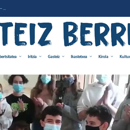
 ...
bertsitatea
Iritzia
Gasteiz
Ikastetxea
Kirola
Kultu