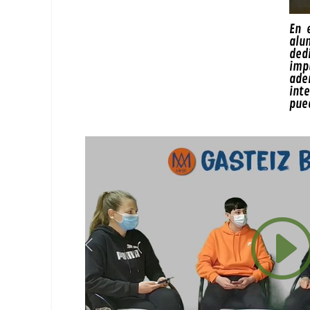
En 
alu
ded
impu
ade
inte
pued