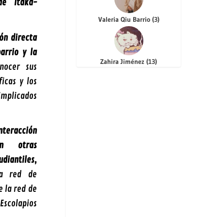
de Itaka-
Valeria Qiu Barrio
(
3
)
ón directa
arrio y la
Zahira Jiménez
(
13
)
nocer sus
icas y los
implicados
nteracción
n otras
iantiles,
la red de
e la red de
Escolapios