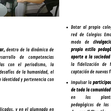
Dotar al propio cole
red de Colegios Em
modo de d
ivulgac
propio estilo pedag
ar,
dentro de la dinámica de
aporte a la socieda
esarrollo de competencias
la fidelización de 
adas con el periodismo, la
captación de nuevas f
 desafíos de la humanidad, el
a identidad y pertenencia con
Impulsar la
participa
de toda la comunidad
en los plantea
pedagógicos de la
licados, y en el alumnado en