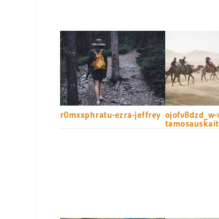
r0mxxphratu-ezra-jeffrey
ojofv8dzd_w-
tamosauskait