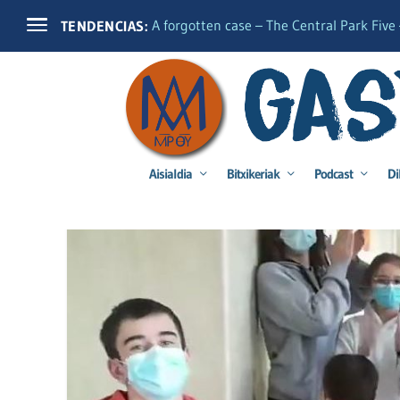
A forgotten case – The Central Park Five –
TENDENCIAS:
Aisialdia
Bitxikeriak
Podcast
Di