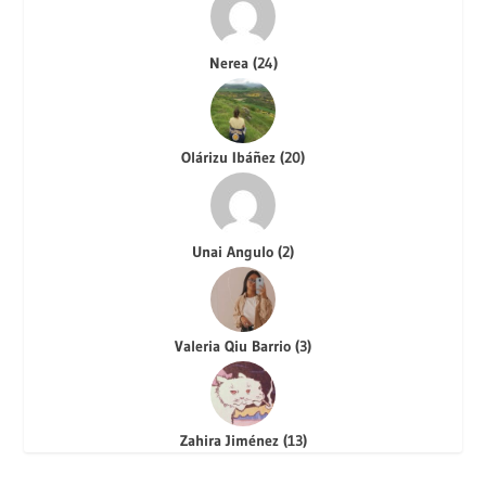
Nerea
(
24
)
Olárizu Ibáñez
(
20
)
Unai Angulo
(
2
)
Valeria Qiu Barrio
(
3
)
Zahira Jiménez
(
13
)