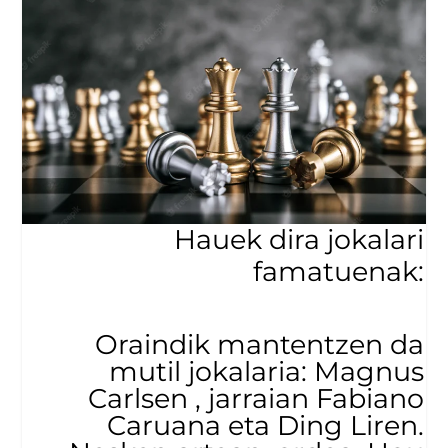
Hauek dira jokalari
famatuenak:
Oraindik mantentzen da
mutil jokalaria: Magnus
Carlsen , jarraian Fabiano
Caruana eta Ding Liren.