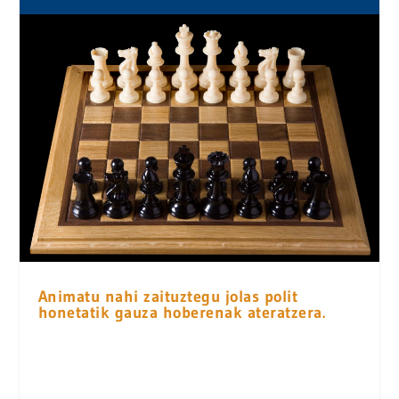
Animatu nahi zaituztegu jolas polit
honetatik gauza hoberenak ateratzera.