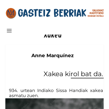
Xakea
Anne Marquínez
Xakea kirol bat da.
934. urtean Indiako Sissa Handiak xakea
asmatu zuen.