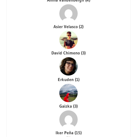
Asier Velasco
(
2
)
David Chimeno
(
3
)
Erkuden
(
1
)
Gaizka
(
3
)
Iker Peña
(
15
)