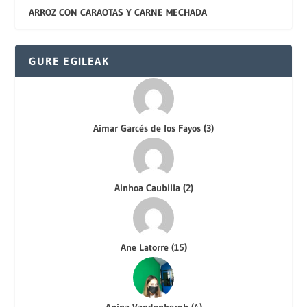
ARROZ CON CARAOTAS Y CARNE MECHADA
GURE EGILEAK
Aimar Garcés de los Fayos
(
3
)
Ainhoa Caubilla
(
2
)
Ane Latorre
(
15
)
Anina Vandenbergh
(
4
)