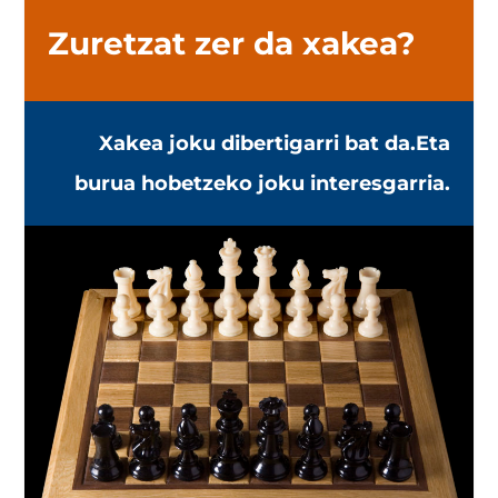
Zuretzat zer da xakea?
Xakea joku dibertigarri bat da.Eta
burua hobetzeko joku interesgarria.