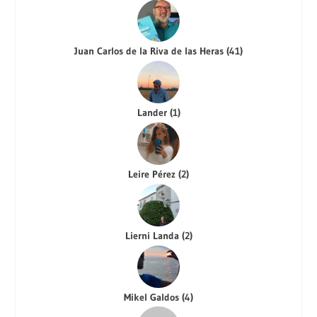
Juan Carlos de la Riva de las Heras
(
41
)
Lander
(
1
)
Leire Pérez
(
2
)
Lierni Landa
(
2
)
Mikel Galdos
(
4
)