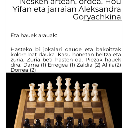
Nesken artean, ordea, Hou
Yifan eta jarraian Aleksandra
Goryachkina
Eta hauek arauak:
Hasteko bi jokalari daude eta bakoitzak
kolore bat dauka. Kasu honetan beltza eta
zuria. Zuria beti hasten da. Piezak hauek
dira: Dama (1) Erregea (1) Zaldia (2) Alfila(2)
Dorrea (2)