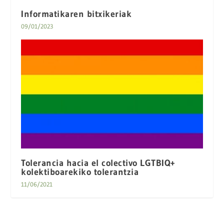
Informatikaren bitxikeriak
09/01/2023
Tolerancia hacia el colectivo LGTBIQ+
kolektiboarekiko tolerantzia
11/06/2021