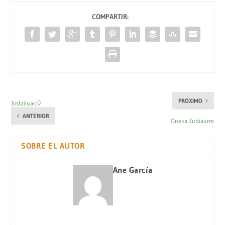
COMPARTIR:
PRÓXIMO
Jostailuak🎈
ANTERIOR
Oneka Zubiaurre
SOBRE EL AUTOR
Ane García