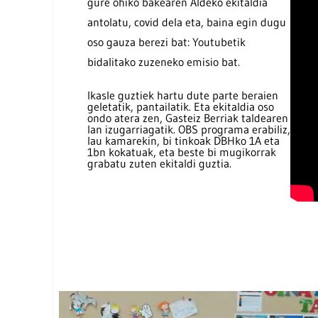
gure ohiko bakearen Aldeko ekitaldia
antolatu, covid dela eta, baina egin dugu
oso gauza berezi bat: Youtubetik
bidalitako zuzeneko emisio bat.
Ikasle guztiek hartu dute parte beraien
geletatik, pantailatik. Eta ekitaldia oso
ondo atera zen, Gasteiz Berriak taldearen
lan izugarriagatik. OBS programa erabiliz,
lau kamarekin, bi tinkoak DBHko 1A eta
1bn kokatuak, eta beste bi mugikorrak
grabatu zuten ekitaldi guztia.