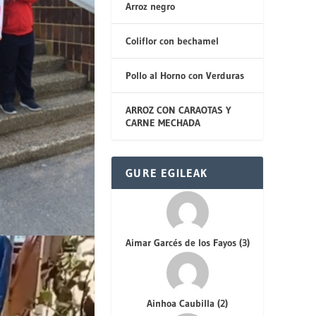
Arroz negro
Coliflor con bechamel
Pollo al Horno con Verduras
ARROZ CON CARAOTAS Y
CARNE MECHADA
GURE EGILEAK
Aimar Garcés de los Fayos
(
3
)
Ainhoa Caubilla
(
2
)