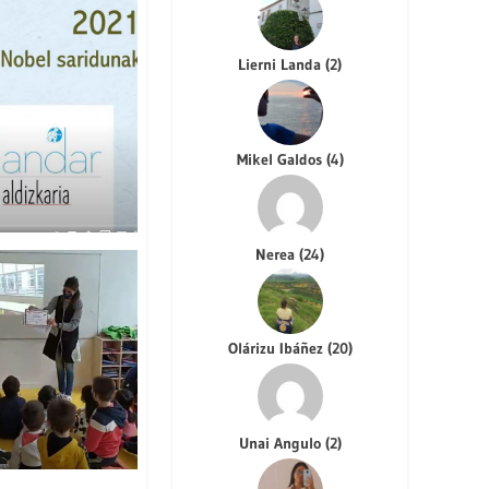
Lierni Landa
(
2
)
Mikel Galdos
(
4
)
Nerea
(
24
)
Olárizu Ibáñez
(
20
)
Unai Angulo
(
2
)