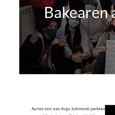
Bakearen a
Aurten ezin izan dugu Judimendi parkean