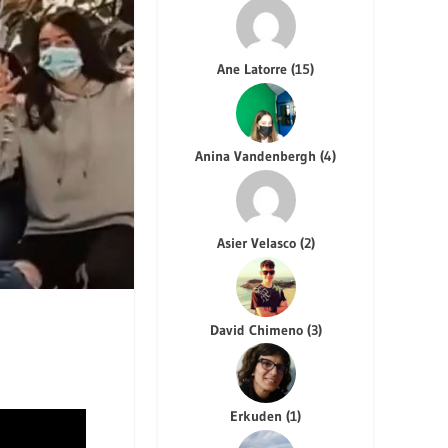
Ane Latorre
(
15
)
Anina Vandenbergh
(
4
)
Asier Velasco
(
2
)
David Chimeno
(
3
)
Erkuden
(
1
)