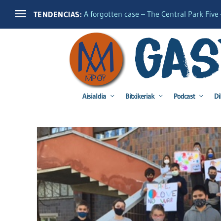
A forgotten case – The Central Park Five –
TENDENCIAS:
Aisialdia
Bitxikeriak
Podcast
Di