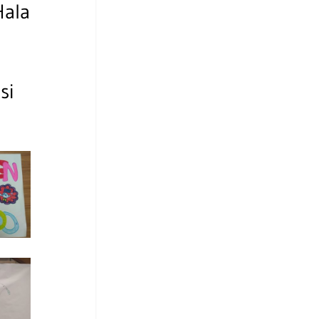
Hala
si