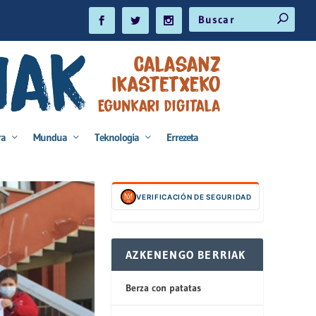
ra
Mundua
Teknologia
Errezeta
VERIFICACIÓN DE SEGURIDAD
AZKENENGO BERRIAK
Berza con patatas