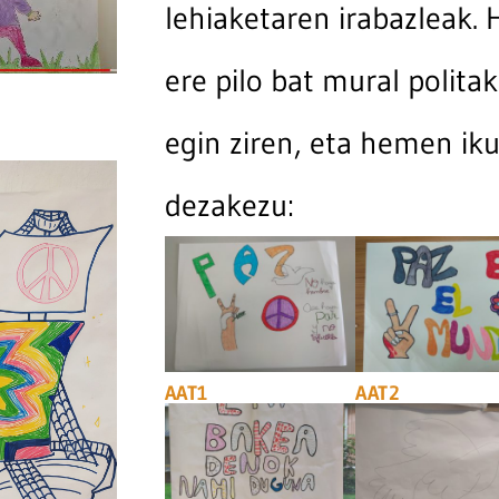
lehiaketaren irabazleak. 
ere pilo bat mural politak
egin ziren, eta hemen iku
dezakezu:
AAT1
AAT2