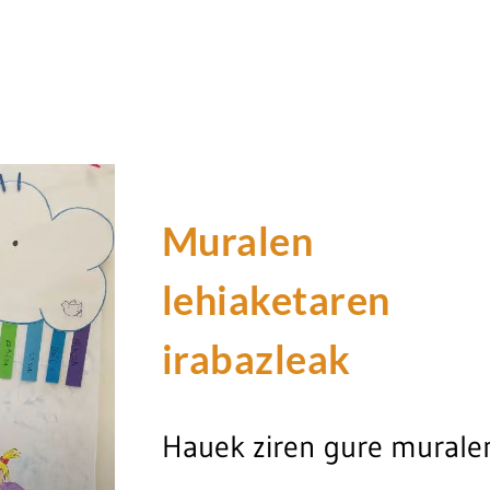
Muralen
lehiaketaren
irabazleak
Hauek ziren gure murale