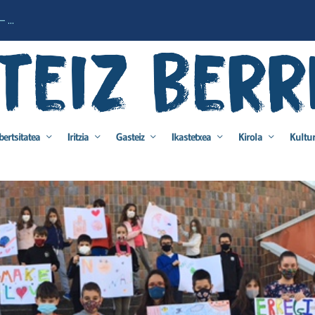
 ...
bertsitatea
Iritzia
Gasteiz
Ikastetxea
Kirola
Kultu