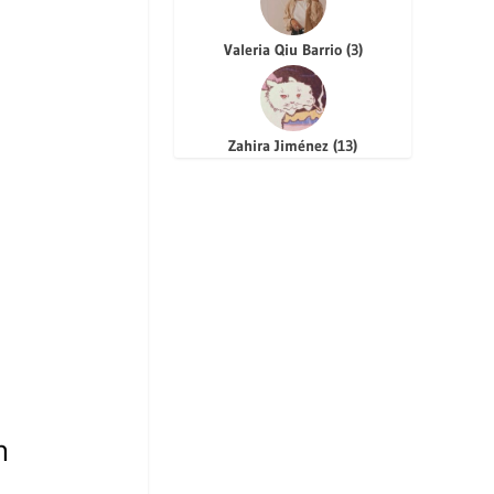
Valeria Qiu Barrio
(
3
)
Zahira Jiménez
(
13
)
n