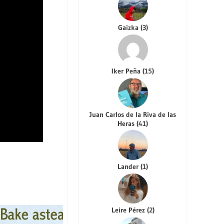
Gaizka
(
3
)
Iker Peña
(
15
)
Juan Carlos de la Riva de las
Heras
(
41
)
Lander
(
1
)
Leire Pérez
(
2
)