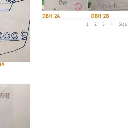
DBH 2A
DBH 2B
1
2
3
4
Sigu
3A