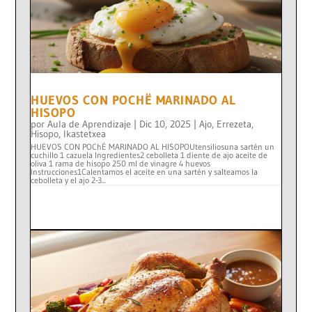
HUEVOS CON POCHË MARINADO AL
HISOPO
por
Aula de Aprendizaje
|
Dic 10, 2025
|
Ajo
,
Errezeta
,
Hisopo
,
Ikastetxea
HUEVOS CON POChÉ MARINADO AL HISOPOUtensiliosuna sartén un
cuchillo 1 cazuela Ingredientes2 cebolleta 1 diente de ajo aceite de
oliva 1 rama de hisopo 250 ml de vinagre 4 huevos
Instrucciones1Calentamos el aceite en una sartén y salteamos la
cebolleta y el ajo 2-3...