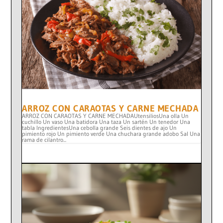
ARROZ CON CARAOTAS Y CARNE MECHADA
ARROZ CON CARAOTAS Y CARNE MECHADAUtensiliosUna olla Un
cuchillo Un vaso Una batidora Una taza Un sartén Un tenedor Una
tabla IngredientesUna cebolla grande Seis dientes de ajo Un
pimiento rojo Un pimiento verde Una chuchara grande adobo Sal Una
rama de cilantro...