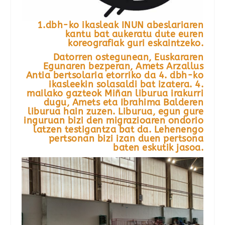
1.dbh-ko ikasleak INUN abeslariaren
kantu bat aukeratu dute euren
koreografiak guri eskaintzeko.
Datorren ostegunean, Euskararen
Egunaren bezperan, Amets Arzallus
Antia bertsolaria etorriko da 4. dbh-ko
ikasleekin solasaldi bat izatera. 4.
mailako gazteok Miñan liburua irakurri
dugu, Amets eta Ibrahima Balderen
liburua hain zuzen. Liburua, egun gure
inguruan bizi den migrazioaren ondorio
latzen testigantza bat da. Lehenengo
pertsonan bizi izan duen pertsona
baten eskutik jasoa.