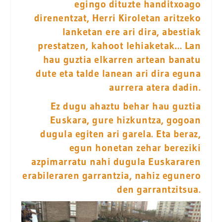
egingo dituzte handitxoago
direnentzat, Herri Kiroletan aritzeko
lanketan ere ari dira, abestiak
prestatzen, kahoot lehiaketak… Lan
hau guztia elkarren artean banatu
dute eta talde lanean ari dira eguna
aurrera atera dadin.
Ez dugu ahaztu behar hau guztia
Euskara, gure hizkuntza, gogoan
dugula egiten ari garela. Eta beraz,
egun honetan zehar bereziki
azpimarratu nahi dugula Euskararen
erabileraren garrantzia, nahiz egunero
den garrantzitsua.