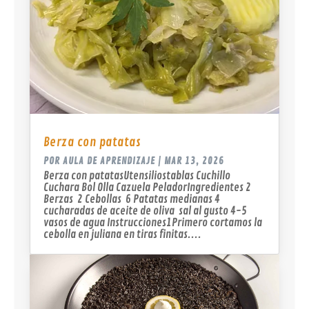
Berza con patatas
POR
AULA DE APRENDIZAJE
|
MAR 13, 2026
Berza con patatasUtensiliostablas Cuchillo
Cuchara Bol Olla Cazuela PeladorIngredientes 2
Berzas 2 Cebollas 6 Patatas medianas 4
cucharadas de aceite de oliva sal al gusto 4-5
vasos de agua Instrucciones1Primero cortamos la
cebolla en juliana en tiras finitas....