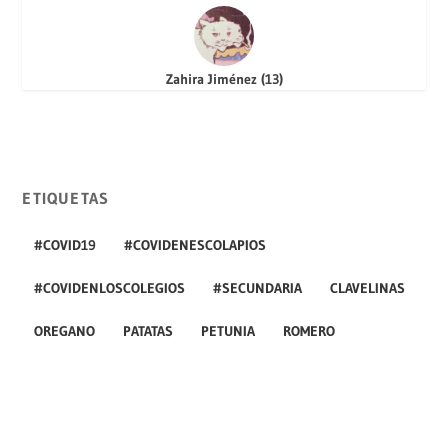
Zahira Jiménez
(
13
)
ETIQUETAS
#COVID19
#COVIDENESCOLAPIOS
#COVIDENLOSCOLEGIOS
#SECUNDARIA
CLAVELINAS
OREGANO
PATATAS
PETUNIA
ROMERO