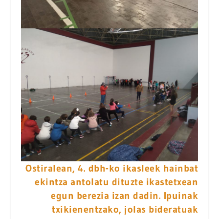
Ostiralean, 4. dbh-ko ikasleek hainbat
ekintza antolatu dituzte ikastetxean
egun berezia izan dadin. Ipuinak
txikienentzako, jolas bideratuak