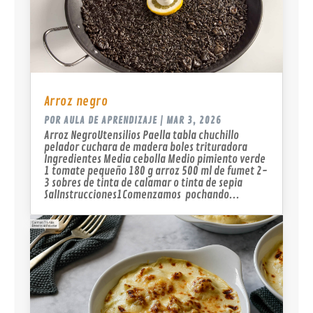
Arroz negro
POR
AULA DE APRENDIZAJE
|
MAR 3, 2026
Arroz NegroUtensilios Paella tabla chuchillo
pelador cuchara de madera boles trituradora
Ingredientes Media cebolla Medio pimiento verde
1 tomate pequeño 180 g arroz 500 ml de fumet 2-
3 sobres de tinta de calamar o tinta de sepia
SalInstrucciones1Comenzamos pochando...