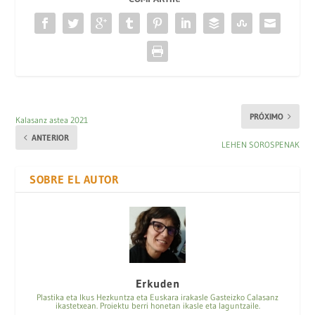
PRÓXIMO
Kalasanz astea 2021
ANTERIOR
LEHEN SOROSPENAK
SOBRE EL AUTOR
Erkuden
Plastika eta Ikus Hezkuntza eta Euskara irakasle Gasteizko Calasanz
ikastetxean. Proiektu berri honetan ikasle eta laguntzaile.