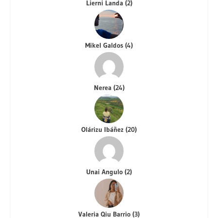
Lierni Landa
(
2
)
Mikel Galdos
(
4
)
Nerea
(
24
)
Olárizu Ibáñez
(
20
)
Unai Angulo
(
2
)
Valeria Qiu Barrio
(
3
)