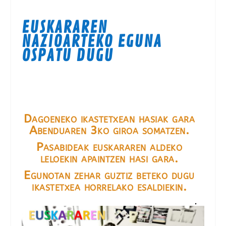
EUSKARAREN
NAZIOARTEKO EGUNA
OSPATU DUGU
Dagoeneko ikastetxean hasiak gara
Abenduaren 3ko giroa somatzen.
Pasabideak euskararen aldeko
leloekin apaintzen hasi gara.
Egunotan zehar guztiz beteko dugu
ikastetxea horrelako esaldiekin.
.