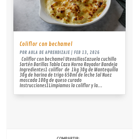
Coliflor con bechamel
POR
AULA DE APRENDIZAJE
|
FEB 13, 2026
Coliflor con bechamel UtensiliosCazuela cuchillo
Sartén Barillas Tabla Cazo Horno Rayador Bandeja
Ingredientes1 coliflor de 1kg 30g de Mantequilla
30g de harina de trigo 650ml de leche Sal Nuez
moscada 100g de queso curado
Instrucciones1Limpiamos la coliflor y la...
COMPARTIR: