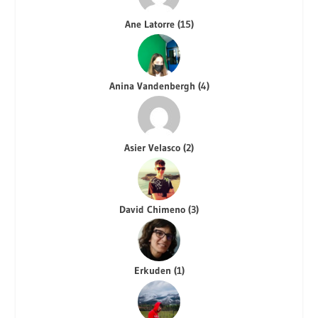
Ane Latorre
(
15
)
Anina Vandenbergh
(
4
)
Asier Velasco
(
2
)
David Chimeno
(
3
)
Erkuden
(
1
)