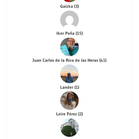
Gaizka
(
3
)
Iker Peña
(
15
)
Juan Carlos de la Riva de las Heras
(
41
)
Lander
(
1
)
Leire Pérez
(
2
)