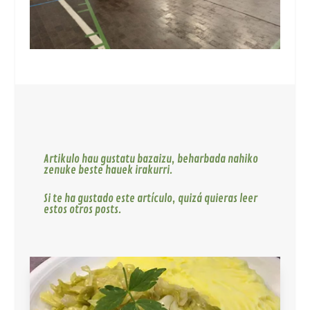
Artikulo hau gustatu bazaizu, beharbada nahiko
zenuke beste hauek irakurri.
Si te ha gustado este artículo, quizá quieras leer
estos otros posts.