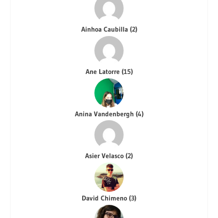
Ainhoa Caubilla
(
2
)
Ane Latorre
(
15
)
Anina Vandenbergh
(
4
)
Asier Velasco
(
2
)
David Chimeno
(
3
)