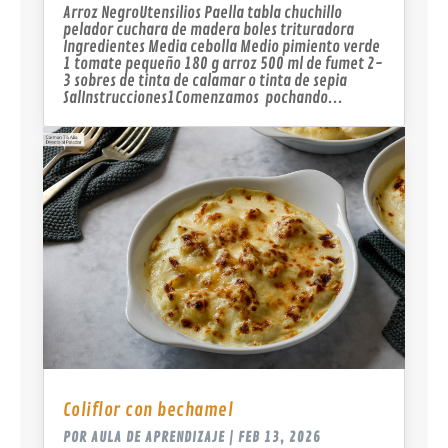
Arroz NegroUtensilios Paella tabla chuchillo
pelador cuchara de madera boles trituradora
Ingredientes Media cebolla Medio pimiento verde
1 tomate pequeño 180 g arroz 500 ml de fumet 2-
3 sobres de tinta de calamar o tinta de sepia
SalInstrucciones1Comenzamos pochando...
Coliflor con bechamel
POR
AULA DE APRENDIZAJE
|
FEB 13, 2026