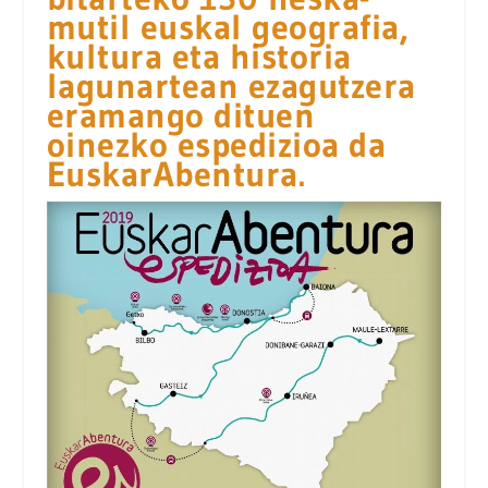
mutil euskal geografia,
kultura eta historia
lagunartean ezagutzera
eramango dituen
oinezko espedizioa da
EuskarAbentura.