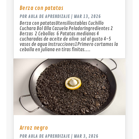
Berza con patatas
POR
AULA DE APRENDIZAJE
|
MAR 13, 2026
Berza con patatasUtensiliostablas Cuchillo
Cuchara Bol Olla Cazuela PeladorIngredientes 2
Berzas 2 Cebollas 6 Patatas medianas 4
cucharadas de aceite de oliva sal al gusto 4-5
vasos de agua Instrucciones1Primero cortamos la
cebolla en juliana en tiras finitas....
Arroz negro
POR
AULA DE APRENDIZAJE
|
MAR 3, 2026