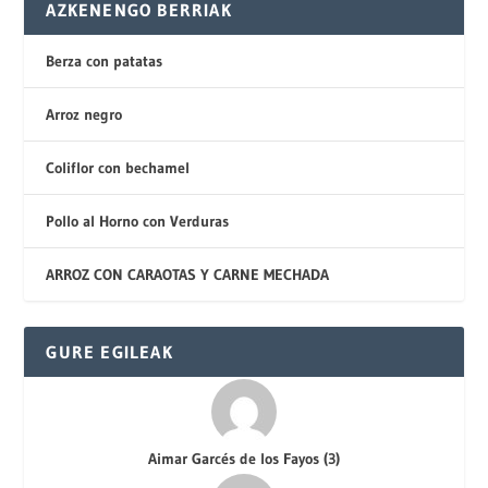
AZKENENGO BERRIAK
Berza con patatas
Arroz negro
Coliflor con bechamel
Pollo al Horno con Verduras
ARROZ CON CARAOTAS Y CARNE MECHADA
GURE EGILEAK
Aimar Garcés de los Fayos
(
3
)