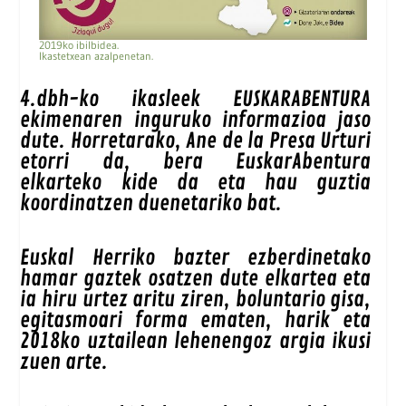
2019ko ibilbidea.
Ikastetxean azalpenetan.
4.dbh-ko ikasleek EUSKARABENTURA
ekimenaren inguruko informazioa jaso
dute. Horretarako, Ane de la Presa Urturi
etorri da, bera EuskarAbentura
elkarteko kide da eta hau guztia
koordinatzen duenetariko bat.
Euskal Herriko bazter ezberdinetako
hamar gaztek osatzen dute elkartea eta
ia hiru urtez aritu ziren, boluntario gisa,
egitasmoari forma ematen, harik eta
2018ko uztailean lehenengoz argia ikusi
zuen arte.