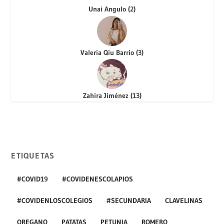
Unai Angulo
(
2
)
Valeria Qiu Barrio
(
3
)
Zahira Jiménez
(
13
)
ETIQUETAS
#COVID19
#COVIDENESCOLAPIOS
#COVIDENLOSCOLEGIOS
#SECUNDARIA
CLAVELINAS
OREGANO
PATATAS
PETUNIA
ROMERO