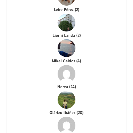
Leire Pérez
(
2
)
Lierni Landa
(
2
)
Mikel Galdos
(
4
)
Nerea
(
24
)
Olárizu Ibáñez
(
20
)