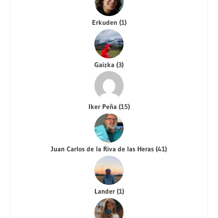
Erkuden
(
1
)
Gaizka
(
3
)
Iker Peña
(
15
)
Juan Carlos de la Riva de las Heras
(
41
)
Lander
(
1
)