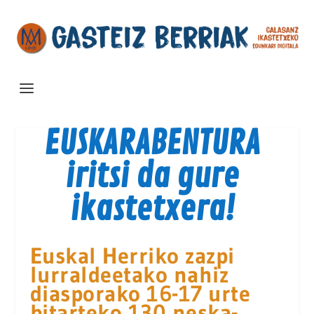
EUSKARABENTURA
iritsi da gure
ikastetxera!
Euskal Herriko zazpi
lurraldeetako nahiz
diasporako 16-17 urte
bitarteko 130 neska-