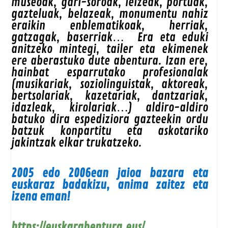
museoak, gari-soroak, leizeak, portuak,
gazteluak, belazeak, monumentu nahiz
eraikin enblematikoak, herriak,
gatzagak, baserriak… Era eta eduki
anitzeko mintegi, tailer eta ekimenek
ere aberastuko dute abentura. Izan ere,
hainbat esparrutako profesionalak
(musikariak, soziolinguistak, aktoreak,
bertsolariak, kazetariak, dantzariak,
idazleak, kirolariak…) aldiro-aldiro
batuko dira espediziora gazteekin ordu
batzuk konpartitu eta askotariko
jakintzak elkar trukatzeko.
2005 edo 2006ean jaioa bazara eta
euskaraz badakizu, anima zaitez eta
izena eman!
https://euskarabentura.eus/