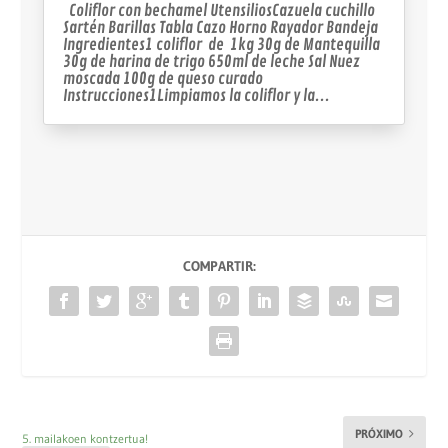
Coliflor con bechamel UtensiliosCazuela cuchillo
Sartén Barillas Tabla Cazo Horno Rayador Bandeja
Ingredientes1 coliflor de 1kg 30g de Mantequilla
30g de harina de trigo 650ml de leche Sal Nuez
moscada 100g de queso curado
Instrucciones1Limpiamos la coliflor y la...
COMPARTIR:
PRÓXIMO
5. mailakoen kontzertua!