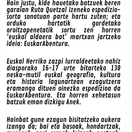
Hain justu, kide hauetako batzuek beren
garaian Ruta Quetzal izeneko espedizio-
sorta sonatuan parte hartu zuten; eta
orduko hartatik gordetako
oroitzapenetatik sortu zen horren
‘euskal aldaera bat’ martxan jartzeko
ideia: EuskarAbentura.
Euskal Herriko zazpi lurraldeetako nahiz
diasporako 16-17 urte bitarteko 130
neska-mutil euskal geografia, kultura
eta historia lagunartean ezagutzera
eramango dituen oinezko espedizioa da
EuskarAbentura. Eta horren xehetasun
batzuk eman dizkigu Anek.
Hainbat gune ezagun bisitatzeko aukera
izango da; bai eta basoak, hondartzak,