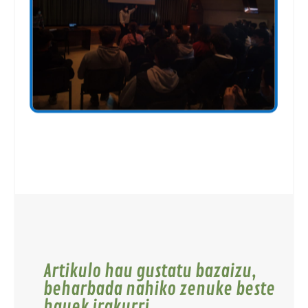
Artikulo hau gustatu bazaizu,
beharbada nahiko zenuke beste
hauek irakurri.