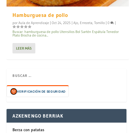
Hamburguesa de pollo
por
Aula de Aprendizaje
|
Oct 24, 2025
|
Ajo
,
Errezeta
,
Tomillo
|
0
|
Buscar: hamburguesa de pollo Utensilios Bol Sartén Espátula Tenedor
Plato Brocha de cocina...
LEER MÁS
VERIFICACIÓN DE SEGURIDAD
AZKENENGO BERRIAK
Berza con patatas