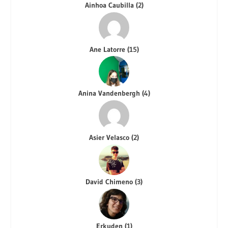
Ainhoa Caubilla
(
2
)
Ane Latorre
(
15
)
Anina Vandenbergh
(
4
)
Asier Velasco
(
2
)
David Chimeno
(
3
)
Erkuden
(
1
)