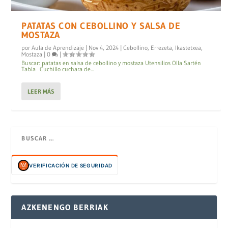
PATATAS CON CEBOLLINO Y SALSA DE
MOSTAZA
por
Aula de Aprendizaje
|
Nov 4, 2024
|
Cebollino
,
Errezeta
,
Ikastetxea
,
Mostaza
|
0
|
Buscar: patatas en salsa de cebollino y mostaza Utensilios Olla Sartén
Tabla Cuchillo cuchara de...
LEER MÁS
VERIFICACIÓN DE SEGURIDAD
AZKENENGO BERRIAK