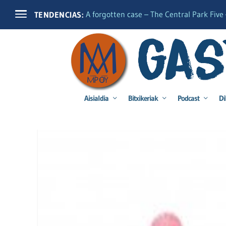
A forgotten case – The Central Park Five –
TENDENCIAS:
Aisialdia
Bitxikeriak
Podcast
Di