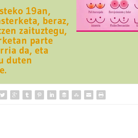
asteko 19an,
sterketa, beraz,
zen zaituztegu,
rketan parte
rria da, eta
u duten
e.