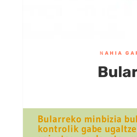
NAHIA GA
Bula
Bularreko minbizia bu
kontrolik gabe ugaltze