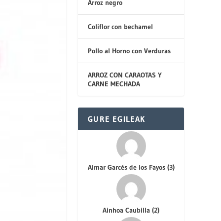
Arroz negro
Coliflor con bechamel
Pollo al Horno con Verduras
ARROZ CON CARAOTAS Y
CARNE MECHADA
GURE EGILEAK
Aimar Garcés de los Fayos
(
3
)
Ainhoa Caubilla
(
2
)