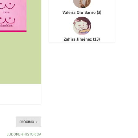
Valeria Qiu Barrio
(
3
)
Zahira Jiménez
(
13
)
PRÓXIMO
JUDOREN HISTORIOA