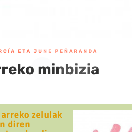
RCÍA ETA JUNE PEÑARANDA
rreko minbizia
larreko zelulak
n diren