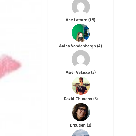
Ane Latorre
(
15
)
Anina Vandenbergh
(
4
)
Asier Velasco
(
2
)
David Chimeno
(
3
)
Erkuden
(
1
)