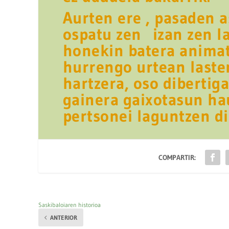
Aurten ere , pasaden 
ospatu zen izan zen la
honekin batera animat
hurrengo urtean laste
hartzera, oso dibertiga
gainera gaixotasun ha
pertsonei laguntzen di
COMPARTIR:
Saskibaloiaren historioa
ANTERIOR