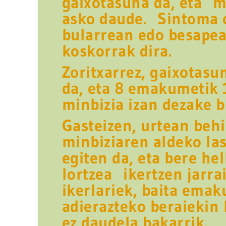
gaixotasuna da, eta m
asko daude. Sintoma 
bularrean edo besapea
koskorrak dira.
Zoritxarrez, gaixotasu
da, eta 8 emakumetik 
minbizia izan dezake b
Gasteizen, urtean behi
minbiziaren aldeko la
egiten da, eta bere he
lortzea ikertzen jarra
ikerlariek, baita emak
adierazteko beraiekin 
ez daudela bakarrik.