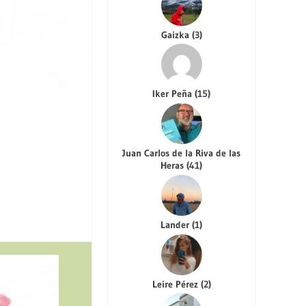
Gaizka
(
3
)
Iker Peña
(
15
)
Juan Carlos de la Riva de las
Heras
(
41
)
Lander
(
1
)
Leire Pérez
(
2
)