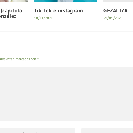
GEZALTZA
(capítulo
Tik Tok e instagram
onzález
29/05/2023
10/11/2021
rios están marcados con
*