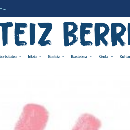
 ...
bertsitatea
Iritzia
Gasteiz
Ikastetxea
Kirola
Kultu