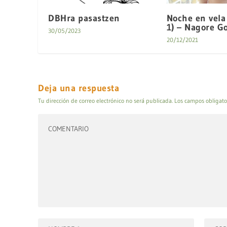
DBHra pasastzen
Noche en vela 
1) – Nagore G
30/05/2023
20/12/2021
Deja una respuesta
Tu dirección de correo electrónico no será publicada.
Los campos obligato