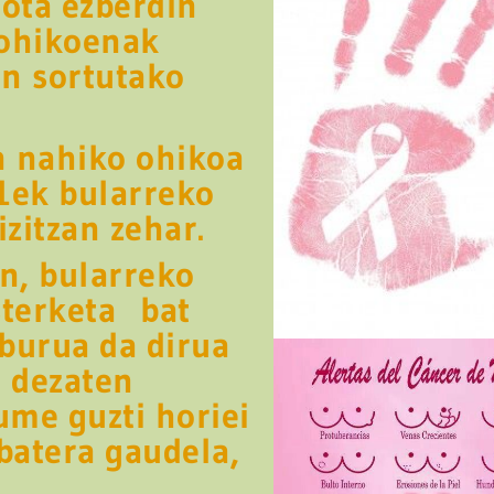
ota ezberdin
ohikoenak
n sortutako
n nahiko ohikoa
1ek bularreko
izitzan zehar.
n, bularreko
sterketa bat
lburua da dirua
i dezaten
ume guzti horiei
batera gaudela,