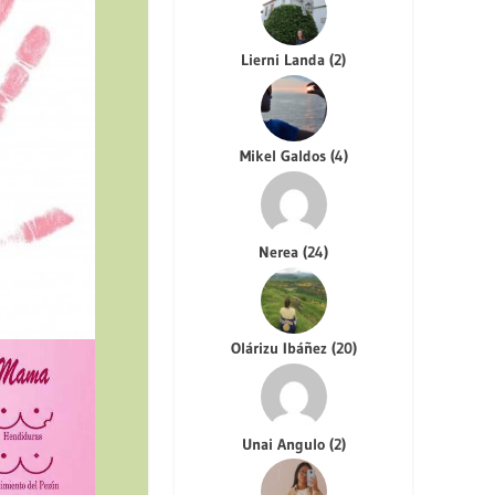
Lierni Landa
(
2
)
Mikel Galdos
(
4
)
Nerea
(
24
)
Olárizu Ibáñez
(
20
)
Unai Angulo
(
2
)