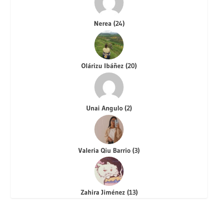
Nerea
(
24
)
Olárizu Ibáñez
(
20
)
Unai Angulo
(
2
)
Valeria Qiu Barrio
(
3
)
Zahira Jiménez
(
13
)