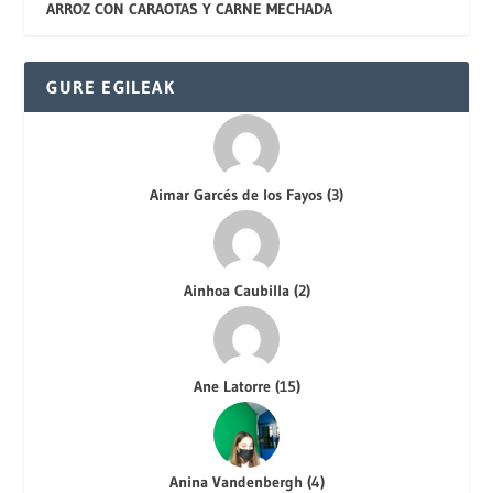
ARROZ CON CARAOTAS Y CARNE MECHADA
GURE EGILEAK
Aimar Garcés de los Fayos
(
3
)
Ainhoa Caubilla
(
2
)
Ane Latorre
(
15
)
Anina Vandenbergh
(
4
)