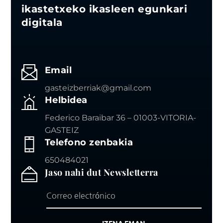
ikastetxeko ikasleen egunkari
digitala
Email
gasteizberriak@gmail.com
Helbidea
Federico Baraibar 36 – 01003-VITORIA-
GASTEIZ
Telefono zenbakia
650484021
Jaso nahi dut Newsletterra