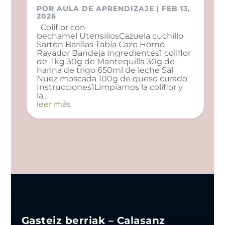
POR
AULA DE APRENDIZAJE
|
FEB 13,
2026
Coliflor con
bechamel UtensiliosCazuela cuchillo
Sartén Barillas Tabla Cazo Horno
Rayador Bandeja Ingredientes1 coliflor
de 1kg 30g de Mantequilla 30g de
harina de trigo 650ml de leche Sal
Nuez moscada 100g de queso curado
Instrucciones1Limpiamos la coliflor y
la...
leer más
Gasteiz berriak – Calasanz