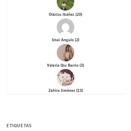
Olárizu Ibáñez
(
20
)
Unai Angulo
(
2
)
Valeria Qiu Barrio
(
3
)
Zahira Jiménez
(
13
)
ETIQUETAS