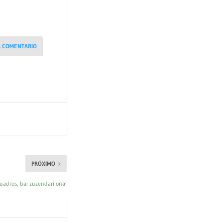
R COMENTARIO
PRÓXIMO
Cuadros, bai zuzendari ona!