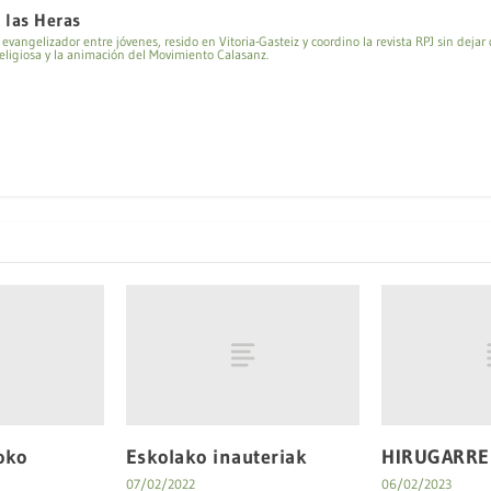
e las Heras
vangelizador entre jóvenes, resido en Vitoria-Gasteiz y coordino la revista RPJ sin dejar d
ligiosa y la animación del Movimiento Calasanz.
oko
Eskolako inauteriak
HIRUGARRE
07/02/2022
06/02/2023