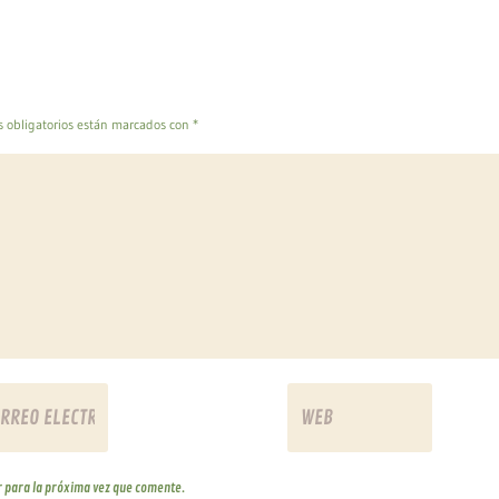
l
u
m
e
n
.
 obligatorios están marcados con
*
 para la próxima vez que comente.