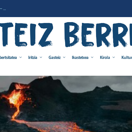
 ...
bertsitatea
Iritzia
Gasteiz
Ikastetxea
Kirola
Kultu