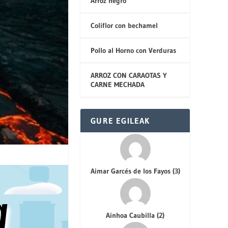
Arroz negro
Coliflor con bechamel
Pollo al Horno con Verduras
ARROZ CON CARAOTAS Y
CARNE MECHADA
GURE EGILEAK
Aimar Garcés de los Fayos
(
3
)
a
Ainhoa Caubilla
(
2
)