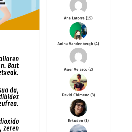
Ane Latorre
(
15
)
Anina Vandenbergh
(
4
)
ailaren
n. Bost
Asier Velasco
(
2
)
etxeak.
sua da,
David Chimeno
(
3
)
dibidez
zufrea.
dioxido
Erkuden
(
1
)
, zeren