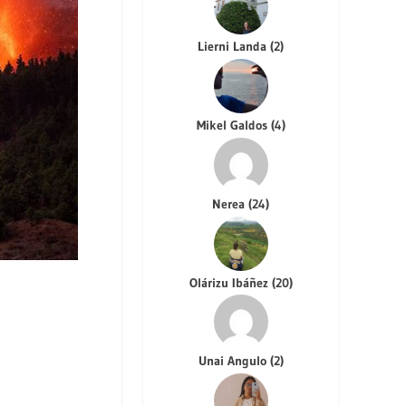
Lierni Landa
(
2
)
Mikel Galdos
(
4
)
Nerea
(
24
)
Olárizu Ibáñez
(
20
)
Unai Angulo
(
2
)