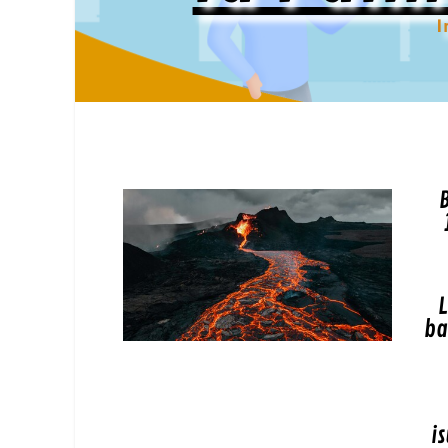
I
L
ba
i