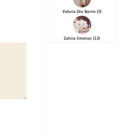
Valeria Qiu Barrio
(
3
)
Zahira Jiménez
(
13
)