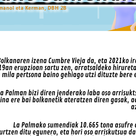
manol eta Kerman, DBH 2B
Bolkanaren izena Cumbre Vieja da, eta 2021ko ir
19an erupzioan sartu zen, arratsaldeko hirureta
mila pertsona baino gehiago utzi dituzte bere 
a Palman bizi diren jenderako laba oso arrisukt
ina ere bai bolkanetik ateratzen diren gasak, a
a
La Palmako sumendiak 10.665 tona asufre 
surtzen ditu egunero, eta hori oso arriskutsua da