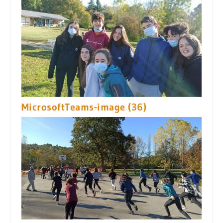
MicrosoftTeams-image (36)