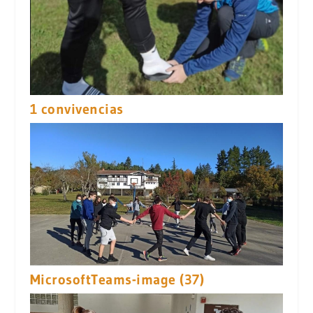
1 convivencias
MicrosoftTeams-image (37)