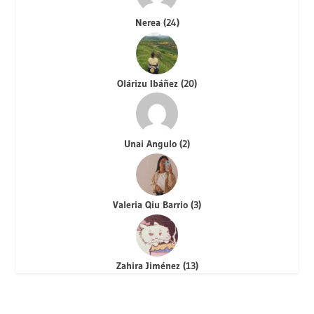
Nerea
(
24
)
Olárizu Ibáñez
(
20
)
Unai Angulo
(
2
)
Valeria Qiu Barrio
(
3
)
Zahira Jiménez
(
13
)