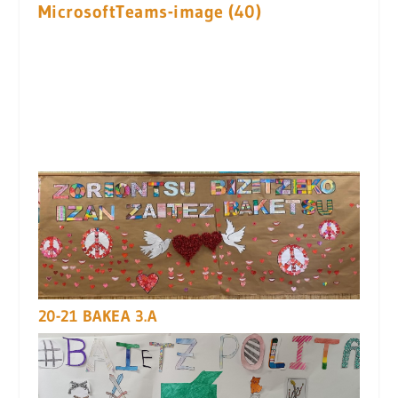
MicrosoftTeams-image (40)
20-21 BAKEA 3.A