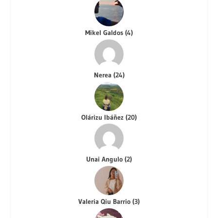
Mikel Galdos
(
4
)
Nerea
(
24
)
Olárizu Ibáñez
(
20
)
Unai Angulo
(
2
)
Valeria Qiu Barrio
(
3
)