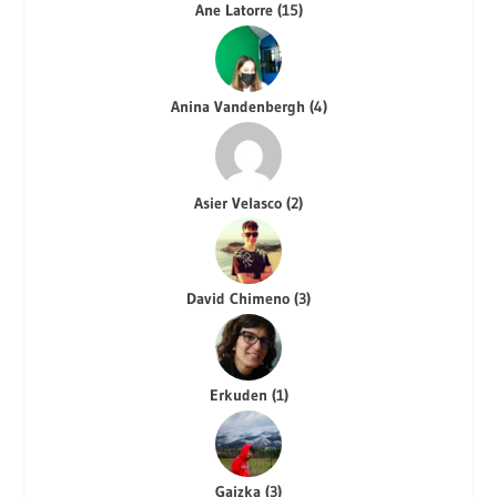
Ane Latorre
(
15
)
Anina Vandenbergh
(
4
)
Asier Velasco
(
2
)
David Chimeno
(
3
)
Erkuden
(
1
)
Gaizka
(
3
)