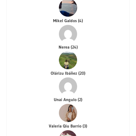
Mikel Galdos
(
4
)
Nerea
(
24
)
Olárizu Ibáñez
(
20
)
Unai Angulo
(
2
)
Valeria Qiu Barrio
(
3
)