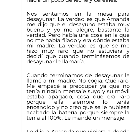
hacía un poco de leche y cereales.
Nos sentamos en la mesa para
desayunar. La verdad es que Amanda
me dijo que el desayuno estaba muy
bueno y yo me alegré, bastante la
verdad. Pero había una cosa en la que
no me había fijado y era dónde estaba
mi madre. La verdad es que se me
hizo muy raro que no estuviera y
decidí que cuando terminásemos de
desayunar le llamaría.
Cuando terminamos de desayunar le
llamé a mi madre. No cogía. Qué raro.
Me empecé a preocupar ya que no
tenía ningún mensaje suyo y su móvil
estaba apagado, cosa que era raro
porque ella siempre lo tenía
encendido y no creo que se le hubiese
acabado la batería porque siempre la
tenía al 100%. Le mandé un mensaje.
Le dije a Amanda que viniera a donde