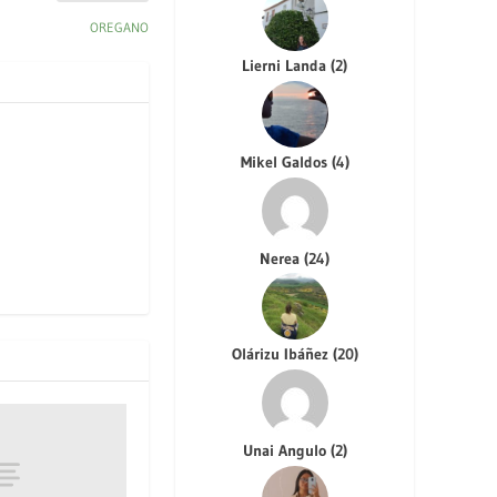
OREGANO
Lierni Landa
(
2
)
Mikel Galdos
(
4
)
Nerea
(
24
)
Olárizu Ibáñez
(
20
)
Unai Angulo
(
2
)