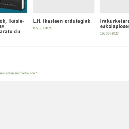
L.H. ikasleen ordutegiak
Irakurketar
ok, ikasle-
eskolapiose
a»
07/05/2024
taratu du
15/05/2023
rios están marcados con
*