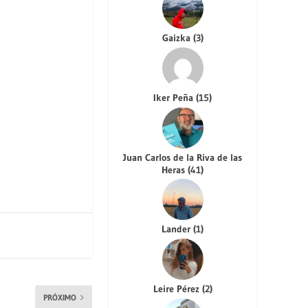
Gaizka
(
3
)
Iker Peña
(
15
)
Juan Carlos de la Riva de las
Heras
(
41
)
Lander
(
1
)
Leire Pérez
(
2
)
PRÓXIMO