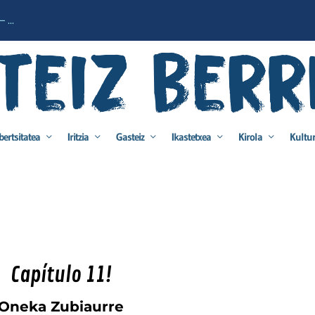
 ...
bertsitatea
Iritzia
Gasteiz
Ikastetxea
Kirola
Kultu
Capítulo 11!
Oneka Zubiaurre