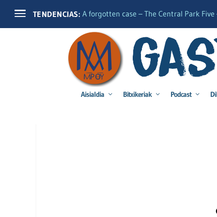
A forgotten case – The Central Park Five –
TENDENCIAS:
Aisialdia
Bitxikeriak
Podcast
Di