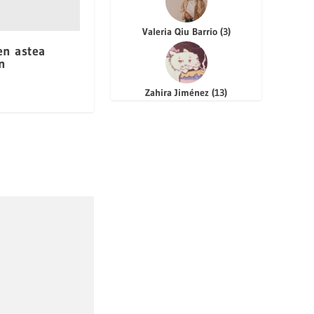
Valeria Qiu Barrio
(
3
)
en astea
n
Zahira Jiménez
(
13
)